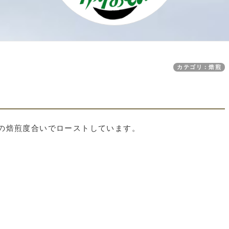
カテゴリ：焙煎
の焙煎度合いでローストしています。
）
）