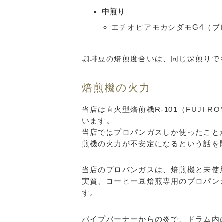
中煎り
エチオピアモカシダモG4（ブ
珈琲豆の焙煎度合いは、同じ深煎りで
焙煎機の火力
当店は直火型焙煎機R-101（FUJI 
います。
当店ではプロパンガスしか使ったこと
煎機の火力が不安定になるという話を
当店のプロパンガスは、焙煎機と未使
実質、コーヒー豆焙煎専用のプロパン
す。
パイプバーナーからの炎で、ドラム内