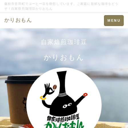
藤枝市音羽町でコーヒー豆を焙煎しています。ご家庭に新鮮な珈琲をどう
ぞ！自家焙煎珈琲豆かりおもん
かりおもん
Toggle
MENU
navigation
自家焙煎珈琲豆
かりおもん