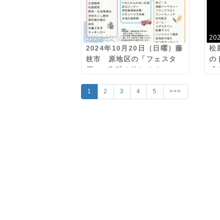
2024.10.10
20
2024年10月20日（日曜）藤
松
枝市 原地区の「フェスタ
の
原」で珈琲を淹れます
式
り
1
2
3
4
5
>>>