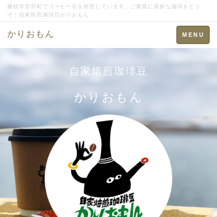
藤枝市音羽町でコーヒー豆を焙煎しています。ご家庭に新鮮な珈琲をどう
ぞ！自家焙煎珈琲豆かりおもん
かりおもん
Toggle
MENU
navigation
自家焙煎珈琲豆
かりおもん