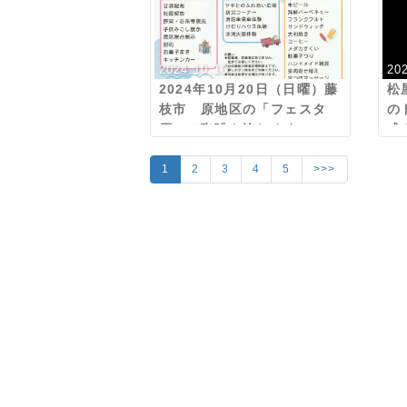
2024.10.10
20
2024年10月20日（日曜）藤
松
枝市 原地区の「フェスタ
の
原」で珈琲を淹れます
式
り
1
2
3
4
5
>>>